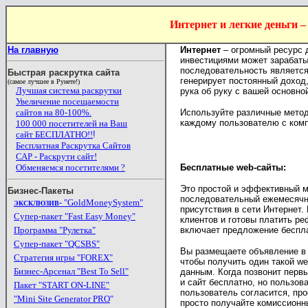
Интернет и легкие деньги –
На главную
Интернет
– огромный ресурс 
инвестициями может зарабаты
последовательность является
Быстрая раскрутка сайта
генерирует постоянный доход,
(самое лучшее в Рунете!)
Лучшая система раскрутки
рука об руку с вашей основно
Увеличение посещаемости
сайтов на 80-100%.
Используйте различные метод
каждому пользователю с комп
100 000 посетителей на
Ваш
сайт БЕСПЛАТНО!!
!
Бесплатная Раскрутка Сайтов
САР - Раскрути сайт!
Обменяемся посетителями ?
Бесплатные web-сайты:
Это простой и эффективный ме
Бизнес-Пакеты
последовательный ежемесячн
- "GoldMoneySystem"
ЭКСКЛЮЗИВ
присутствия в сети Интернет.
Супер-пакет "Fast Easy Money"
клиентов и готовы платить р
Программа "Рулетка"
включает предложение беспла
Супер-пакет "QCSBS"
Вы размещаете объявление в 
Стратегия игры "FOREX"
чтобы получить один такой we
Бизнес-Арсенал "Best To Sell"
данным. Когда позвонит перв
и сайт бесплатно, но пользов
Пакет "START ON-LINE"
пользователь согласится, про
"Mini Site Generator PRO
"
просто получайте комиссионны