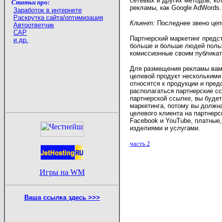
сетевых и других методов, ко
Статьи про:
рекламы, как Google AdWords.
Заработок в интернете
Раскрутка сайта/оптимизация
Клиент:
Последнее звено цепоч
Автоответчик
САР
Партнерский маркетинг предст
и др.
больше и больше людей польз
комиссионные своим публикат
Для размещения рекламы вам 
целевой продукт несколькими 
относятся к продукции и пред
располагаться партнерские сс
партнерской ссылке, вы буде
маркетинга, потому вы должн
целевого клиента на партнер
Facebook и YouTube, платные
изделиями и услугами.
часть 2
Игры на WM
Ваша ссылка здесь >>>