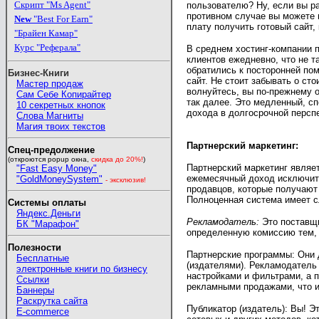
Скрипт "Ms Agent"
пользователю? Ну, если вы ра
противном случае вы можете 
New
"Best For Earn"
плату получить готовый сайт,
"Брайен Камар"
Курс "Реферала"
В среднем хостинг-компании п
клиентов ежедневно, что не т
обратились к посторонней пом
Бизнес-Книги
сайт. Не стоит забывать о ст
Мастер продаж
волнуйтесь, вы по-прежнему 
Сам Себе Копирайтер
так далее. Это медленный, сп
10 секретных кнопок
дохода в долгосрочной перспе
Слова Магниты
Магия твоих текстов
Партнерский маркетинг:
Спец-предолжение
(откроются popup окна,
скидка
до 20%!
)
Партнерский маркетинг являе
"Fast Easy Money"
ежемесячный доход исключител
"GoldMoneySystem"
- эксклюзив!
продавцов, которые получают
Полноценная система имеет 
Системы оплаты
Яндекс.Деньги
Рекламодатель:
Это поставщи
БК "Марафон"
определенную комиссию тем, 
Полезности
Партнерские программы: Они 
Бесплатные
(издателями). Рекламодатель
электронные книги по бизнесу
настройками и фильтрами, а п
Ссылки
рекламными продажами, что и
Баннеры
Раскрутка сайта
Публикатор (издатель): Вы! Э
E-commerce